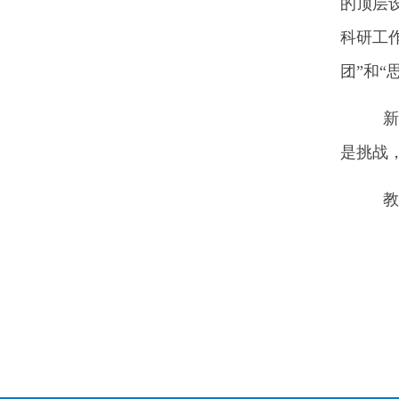
的顶层
科研工
团”和“
新时
是挑战
教