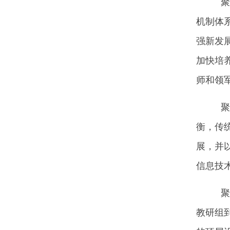
聚焦
机制体
强新发
加快培
师和领
聚焦
衡，传
展，并
信息技
聚焦
教研组