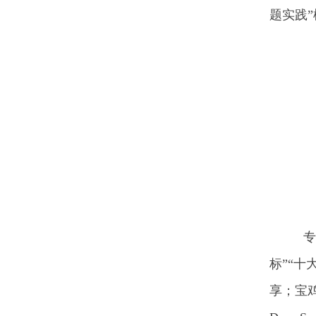
题实践
专题
标”“
享；宝