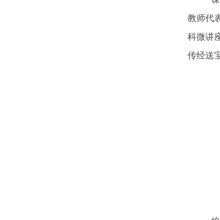
教师代
科微讲
传经送