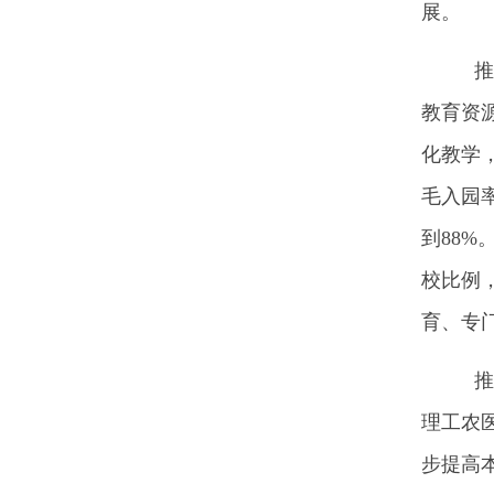
展。
推进
教育资
化教学
毛入园
到88
校比例
育、专
推动
理工农
步提高