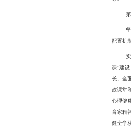
第
坚持
配置机
实施
课”建
长、全
政课堂
心理健
育家精
健全学