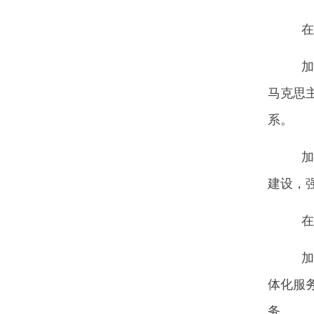
在第
加强
马克思
系。
加强
建设，
在第
加快
体化服
务。