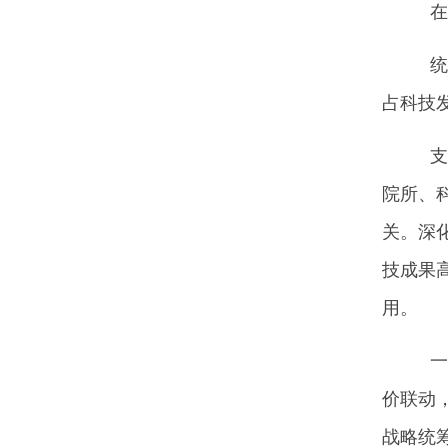
在第
统筹
占科技
支持
院所、
关。深
技成果
用。
一体
价联动
战略统