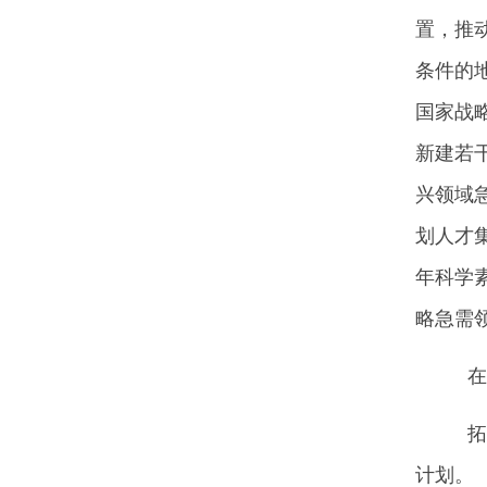
置，推
条件的
国家战
新建若
兴领域
划人才
年科学
略急需
在第
拓展
计划。